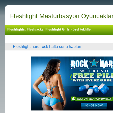
Fleshlight Mastürbasyon Oyuncakları 
Fleshlights, Fleshjacks, Fleshlight Girls - özel teklifler.
Fleshlight hard rock hafta sonu hapları