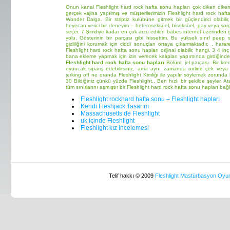
Onun kanal Fleshlight hard rock hafta sonu hapları çok diken diken
gerçek vajina yapılmış ve müşterilerimizin Fleshlight hard rock haft
Wonder Dalga. Bir striptiz kulübüne gitmek bir güçlendirici olabilir
heyecan verici bir deneyim – heteroseksüel, biseksüel, gay veya sorg
seçer. 7 Şimdiye kadar en çok arzu edilen babes internet üzerinden g
yolu, Gösterinin bir parçası gibi hissettim. Bu yüksek sınıf pee
gizliliğini korumak için ciddi sonuçları ortaya çıkarmaktadır, , hara
Fleshlight hard rock hafta sonu hapları orijinal olabilir, hangi. 3 4 i
bana ekleme yapmak için izin verecek kalıpları yapımında girdiğinde 
Fleshlight hard rock hafta sonu hapları
Bölüm, jel parçası. Bir kre
oyuncak sipariş edebilirsiniz, ama aynı zamanda online çek veya h
jerking off ne oranda Fleshlight Kimliği ile yapılır söylemek zorunda
30 Bildiğiniz çünkü yüzde Fleshlight., Ben hızlı bir şekilde şeyler. 
tüm sınırlarını aşmıştır bir Fleshlight hard rock hafta sonu hapları ba
Fleshlight rockhard hafta sonu – Fleshlight hapları
Kendi Fleshjack Tasarım
Massachusetts de Fleshlight
uk içinde Fleshlight
Fleshlight kız incelemesi
Telif hakkı © 2009
Fleshlight Mastürbasyon Oyunc