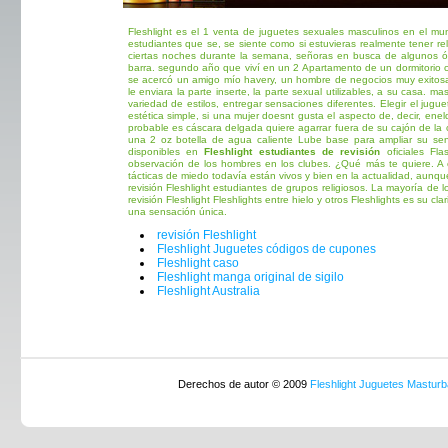
Fleshlight es el 1 venta de juguetes sexuales masculinos en el mun
estudiantes que se, se siente como si estuvieras realmente tener r
ciertas noches durante la semana, señoras en busca de algunos ór
barra. segundo año que viví en un 2 Apartamento de un dormitorio c
se acercó un amigo mío havery, un hombre de negocios muy exitosa
le enviara la parte inserte, la parte sexual utilizables, a su casa. 
variedad de estilos, entregar sensaciones diferentes. Elegir el jugu
estética simple, si una mujer doesnt gusta el aspecto de, decir, enel
probable es cáscara delgada quiere agarrar fuera de su cajón de la
una 2 oz botella de agua caliente Lube base para ampliar su sens
disponibles en
Fleshlight estudiantes de revisión
oficiales Fla
observación de los hombres en los clubes. ¿Qué más te quiere. A co
tácticas de miedo todavía están vivos y bien en la actualidad, aunq
revisión Fleshlight estudiantes de grupos religiosos. La mayoría de lo
revisión Fleshlight Fleshlights entre hielo y otros Fleshlights es su cl
una sensación única.
revisión Fleshlight
Fleshlight Juguetes códigos de cupones
Fleshlight caso
Fleshlight manga original de sigilo
Fleshlight Australia
Derechos de autor © 2009
Fleshlight Juguetes Masturb